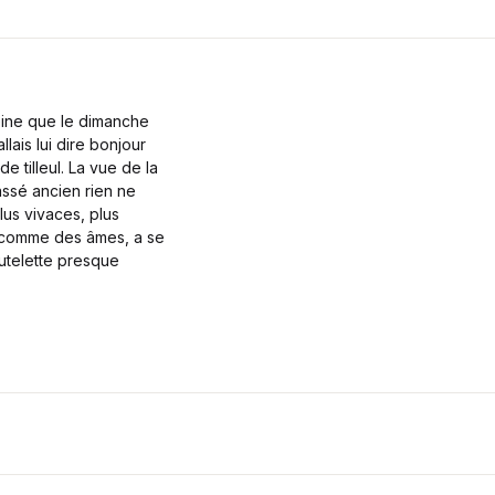
leine que le dimanche
lais lui dire bonjour
e tilleul. La vue de la
assé ancien rien ne
lus vivaces, plus
s, comme des âmes, a se
goutelette presque