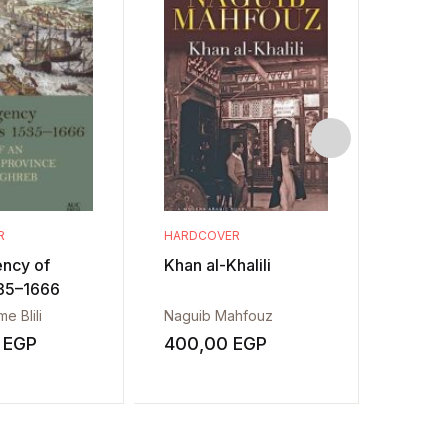
R
HARDCOVER
HARDC
ncy of
Khan al-Khalili
The M
535–1666
Ibrahi
Journ
e Blili
Naguib Mahfouz
Samia 
Grand
0
EGP
400,00
EGP
850,