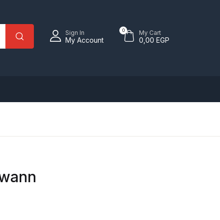
0
Sign In
My Cart
My Account
0,00
EGP
Swann