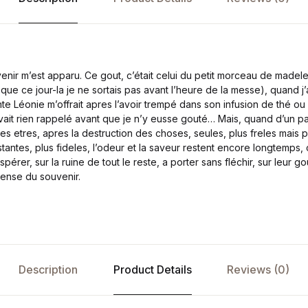
venir m’est apparu. Ce gout, c’était celui du petit morceau de made
ue ce jour-la je ne sortais pas avant l’heure de la messe), quand j’al
e Léonie m’offrait apres l’avoir trempé dans son infusion de thé ou d
vait rien rappelé avant que je n’y eusse gouté… Mais, quand d’un p
des etres, apres la destruction des choses, seules, plus freles mais p
istantes, plus fideles, l’odeur et la saveur restent encore longtemp
spérer, sur la ruine de tout le reste, a porter sans fléchir, sur leur 
mense du souvenir.
Description
Product Details
Reviews (0)