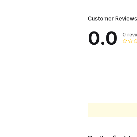
Customer Review
0.0
0 rev