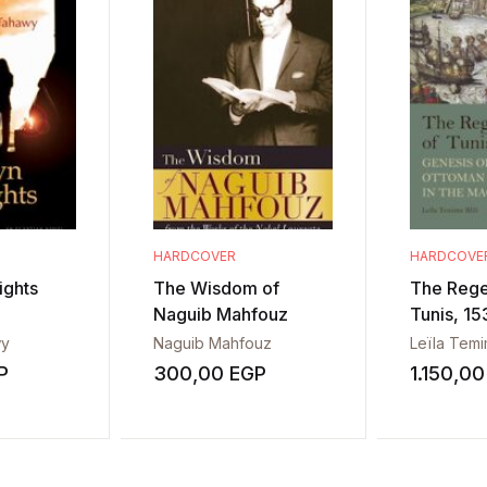
HARDCOVER
HARDCOVE
ights
The Wisdom of
The Rege
Naguib Mahfouz
Tunis, 1
wy
Naguib Mahfouz
Leïla Temim
P
300,00
EGP
1.150,0