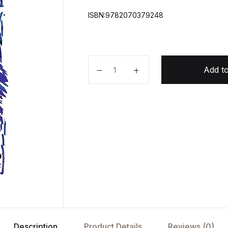
ISBN:9782070379248
Du Cote De Chez Swann quantity
Add to
Description
Product Details
Reviews (0)