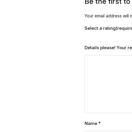
Be the first 
Your email address will 
Select a rating(requir
Details please! Your 
Name
*