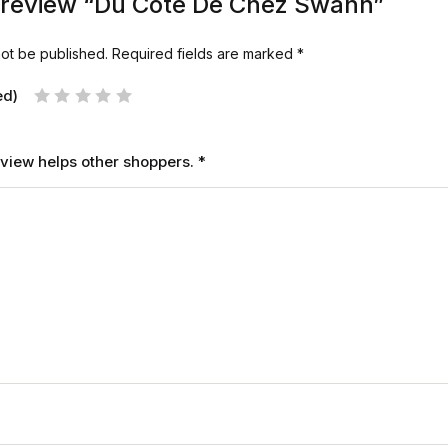
to review “Du Cote De Chez Swann”
not be published.
Required fields are marked
*
ed)
review helps other shoppers.
*