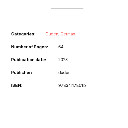
Categories:
Duden
,
German
Number of Pages
64
Publication date
2023
Publisher
duden
ISBN
9783411780112