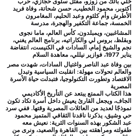
خلي بالك من زوزو، مقتل سلوى حجازي، حرب
أكتوبر، محمود الخطيب، حسن شحاتة، وفاة فريد
الأطرش وأم كلثوم وعبد الحليم، المغامرون
الخمسة، جماعة التكفير والهجرة، مدرسة
المشاغبين، ويمبلدون، كأس العالم، ماما نجوى
وبقلظ، بروس لي والكاراتيه، برنامج العالم يغني،
نجم والشيخ إمام، السادات في الكنيست، انتفاضة
يناير 1977، فوازير نيللي، معاهدة السلام
بين
وفاة عبد الناصر واغتيال السادات، شهدت مصر
والعالم تحولات مهولة: انقلبت السياسية وتبدل
الاقتصاد وتطورت التكنولوجيا، فتبدلت حياة الأسرة
المصرية
هذا الكتاب الممتع يبتعد عن التأريخ الأكاديمي
الجاف، ويجعل القارئ يعيش داخل أسرة تكاد تكون
نموذجًا لعديد من العائلات المصرية وقتها. ففي سرد
حي وشيق، يذكرنا ناقدنا الثقافي المتميز محمود
عبد الشكور بهذه السنوات الثرية: نعيش معه
طفولته ومراهقته بين القاهرة والصعيد، ونرى من