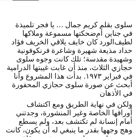
سلوى بقلم كريم جمال … يا فجر تلميذة
في جناين أم ضحكتها مسموعة وملاكها
لطيف الورد كان خايف يلاقي الخريف فؤاد
حداد مذيعة شهيرة وشاعرة فرنكوفونية
وشهيدة مقدسة؛ تلك كانت وجوه سلوى
حجازي الثلاث، منذ أن غابت غيبتها الدرامية
في فبراير ١٩٧٣. بدأت هذا المشروع وأنا
أبحث عن صورة سلوى حجازي المحفورة
في الأذهان
ولكن في نهاية الطريق ومع اكتشاف
أوراقها الخاصة وغير المنشورة، وجدتني
أمام إنسانة لم تكتشف بعد، ولم يسطع
وهج وجهها بقدر ما ينبغي له أن يكون، كانت