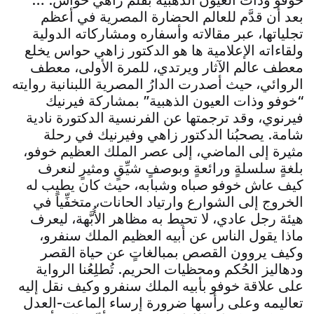
خوفو وذات العيون الذهبية بقلم زاهي حواس. …
بعد أن قدَّم للعالم الحضارة المصرية في أعظم
تجلياتها، عبر مقالاته وأسفاره ومشاركاته الدولية
ولقاءاته الإعلامية ها هو الدكتور زاهي حواس يخلع
معطف عالم الآثار ويرتدي، للمرة الأولى، معطف
الروائي، حيث أصدرت الدارُ المصرية اللبنانية روايته
“خوفو وذات العيون الذهبية” بمشاركة فيرنيك
فيرنوي، وقد ترجمتها عن الفرنسية الدكتورة نادية
شامة. يصحبُنا الدكتور زاهي وفيرنيك في رحلة
مثيرة إلى الماضي، إلى عصر الملك العظيم خوفو،
بلغةٍ سلسلةٍ ورائعةٍ وبوصفٍ شيِّقٍ ومثيرٍ لنعرف
كيف عاش خوفو صباه وشبابه، حيث كان يطيب له
الخروج إلى الشوارع وارتياد الحانات، متخفِّياً في
هيئة رجل عادي، لا تحيط به مظاهر الأُبَّهة، ليعرف
ماذا يقول الناس عن أبيه العظيم الملك سنفرو،
وكيف يروون القصص بمبالغاتٍ عن حياة القصر
ودهاليز الحُكم ومحظيات الحريم. تُطلِعُنا الرواية
على علاقة خوفو بأبيه الملك سنفرو وكيف نقل إليه
تعاليمه وعلى رأسها ضرورة إرساء الماعت-العدل