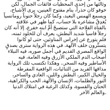
وثالثها من إحدى المحظيات فائقات الجمال، لكن
خوفو كان حذراً، ينام مفتوح العينين، يرى الأشباح،
ويسمع الهمس البعيد، وكما كان رجلاً حنوناً رومانسياً
يُغدِقُ مشاعره بلا حساب، كما ظهر في علاقته
بالفتاة الفلاحة التي ستصبحً أمَّ ابنه خفرع، إلا أنه كان
رجلاً قاسياً شديد البطش، يعرف أن للخلود ثمنه،
فلم يتورع عن إخراس المناوئين، حتى لو كانوا
يتستَّرون خلف الآلهة. في هذه الرواية سترى بصدقٍ
الواقع المصري القديم في أجمل صوره، فيه النبلاء
أصحاب الدم الملكي الأزرق وفيه العامة، فيه
الأساطير وفيه السحر.. وهكذا تكتسب تلك الرواية
مذاقها الفريد من الثنائيات، الواقعية المفرطة
والخيال الكبير، البطش واللين، العادي والساحر،
النور والظلمات، الإنسان والآلهة، الحب والكراهية،
الحنان والقسوة، وكذلك الرغبة في امتلاك الدنيا
والعالم الآخر.