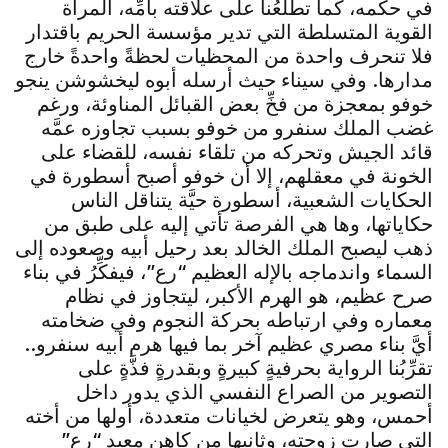
في حكمه، كما تطلعُنا على علاقته بأمِّه، المرأة
القوية المتسلطة التي تدير مؤسسة الحريم باقتدار
فلا تنحرف واحدة من المحظيات لحظةً واحدةً خارج
مدارها. وفي سيناء حيث أرسله أبوه ليخشوشن ينجو
خوفو بمعجزة من فخِّ بعض القبائل المناوئة، ورغم
غضب الملك سنفرو من خوفو بسبب تجاوزه عمَّه
قائد الجيش وتحركه من تلقاء نفسه، للقضاء على
الخونة في معقلهم، إلا أن خوفو أصبح أسطورة في
الحكايات الشعبية، أسطورة حيَّة يتناقل الناس
حكاياتها، وها هي الفرصة تأتي إليه على طبق من
ذهب ليصبح الملك الخالد بعد رحيل أبيه وصعوده إلى
السماء واندماجه بالإله العظيم “رع”، فيفكِّرُ في بناء
صرح عظيم، هو الهرم الأكبر، ليتجاوز في نظام
معماره وفي ارتباطه بحركة النجوم وفي ضخامته
أيَّ بناء مصري عظيم آخر بما فيها هرم أبيه سنفرو..
تقرِّبُنا الرواية بحرفيةٍ كبيرةٍ وبقدرةٍ فذَّةٍ على
التصوير من الصراع النفسي الذي يدور داخل
أحمس، وهو يتعرض لخيانات متعددة، أولها من أخته
التي صارت زوجته، وثانيها من كاهن معبد “رع”