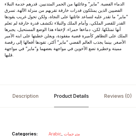
الدماء الفضية. “ماير” وعائلتها من الحمر المتدنيين. قدرهم خدمة النبلاء
الفضيين الذين يمتلكون قدرات خارقة تقربهم من منزلة الآلهة. تسرق
“ماير” ما تقدر عليه لتساعد عائلتها على النجاة، ولكن تحول غريب يقودها
القدر للقصر الملكي، وأمام الملك والنبلاء تكتشف قدرة خارقة لم تعلم
أنها تمتلكها. لكن، دماءها حمراء. لإخفاء هذا الوضع المستحيل، يجبرها
الملك على التظاهر كأميرة فضية مفقودة، ويعلن خطبتها على ابنه الأمير
الأصغر. بينما يجذب العالم الفضي “ماير” أكثر، تقودها أفعالها إلى رقصة
مميتة وخطيرة تضع الأخوين في مواجهة بعضهما و”ماير” في مواجهة
قلبها.
Description
Product Details
Reviews (0)
Categories:
Arabic
,
مترجمات