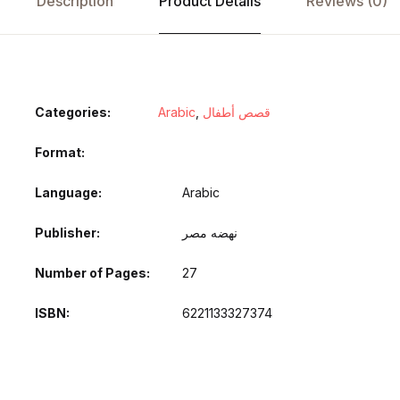
Description
Product Details
Reviews (0)
Categories:
Arabic
,
قصص أطفال
Format
Language
Arabic
Publisher
نهضه مصر
Number of Pages
27
ISBN
6221133327374