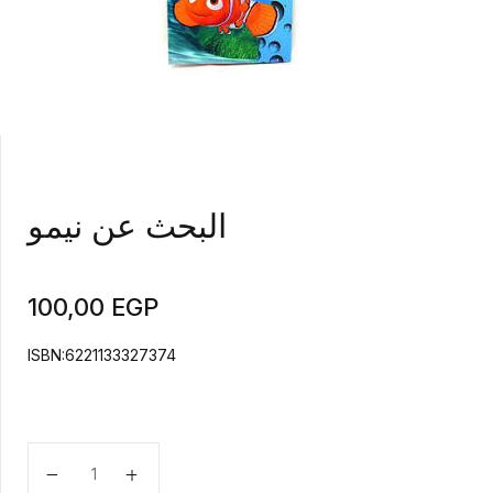
البحث عن نيمو
100,00
EGP
ISBN:6221133327374
البحث عن نيمو quantity