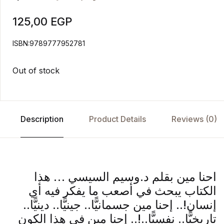
125,00
EGP
ISBN:9789777952781
Out of stock
Description
Product Details
Reviews (0)
احنا مين بقلم د.وسيم السيسي … هذا
الكتاب يبحث في أصعب ما يفكر فيه أي
إنسان!.. إحنا مين جسمانيًّا.. جينيًّا.. دينيًّا..
تاريخيًّا.. نفسيًّا..!.. إحنا مين في هذا الكون