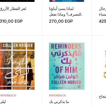
رجال
لماذا يسئ أبناؤنا
لغز القطار الأزرق
نساء
التصرف؟ وماذا نفعل
حيال ذلك؟
310,00
EGP
270,00
EGP
42
PAPERBACK
PAPERBACK
نجاح
ما يذكرني بك
ليلى