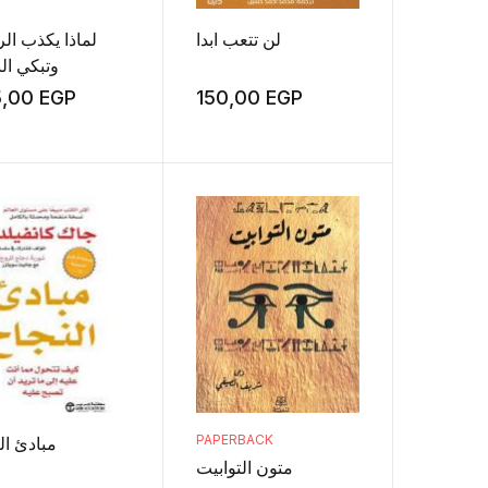
لن تتعب ابدا
لماذا يكذب ال
وتبكي ال
5,00
EGP
150,00
EGP
PAPERBACK
مبادئ ال
متون التوابيت