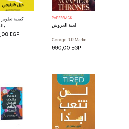
PAPERBACK
كيفية تطوير ا
لعبة العروش
بال
0,00
EGP
George R.R Martin
990,00
EGP