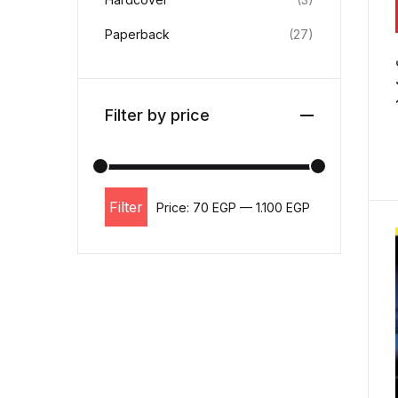
Paperback
(27)
Filter by price
Filter
Price:
70 EGP
—
1.100 EGP
Min price
Max price