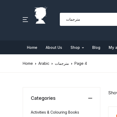
Home
About Us
Shop
Blog
My 
Home
Arabic
مترجمات
Page 4
Show
Categories
Activities & Colouring Books