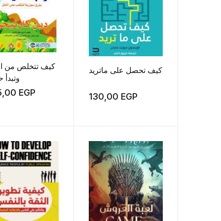
كيف تتخلص من ال
كيف تحصل على ماتريد
وتبدأ ح
5,00
EGP
130,00
EGP